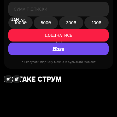
UAH
1000₴
500₴
300₴
100₴
АБО
* Скасувати підписку можна в будь-який момент
ЩО ТАКЕ СТРУМ