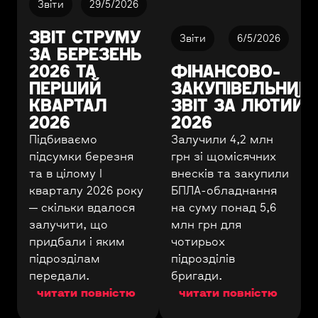
Звіти
29/5/2026
ЗВІТ СТРУМУ
Звіти
6/5/2026
ЗА БЕРЕЗЕНЬ
2026 ТА
ФІНАНСОВО-
ПЕРШИЙ
ЗАКУПІВЕЛЬНИЙ
КВАРТАЛ
ЗВІТ ЗА ЛЮТИЙ
2026
2026
Підбиваємо
Залучили 4,2 млн
підсумки березня
грн зі щомісячних
та в цілому І
внесків та закупили
кварталу 2026 року
БПЛА-обладнання
— скільки вдалося
на суму понад 5,6
залучити, що
млн грн для
придбали і яким
чотирьох
підрозділам
підрозділів
передали.
бригади.
читати повністю
читати повністю